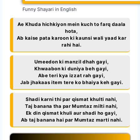
Funny Shayari in English
Ae Khuda hichkiyon mein kuch to farq daala
hota,
Ab kaise pata karoon ki kaunsi wali yaad kar
rahi hai.
Umeedon ki manzil dhah gayi,
Khwaabon ki duniya beh gayi,
Abe teri kya izzat rah gayi,
Jab jhakaas item tere ko bhaiya keh gayi.
Shadi karni thi par qismat khulti nahi,
Taj banana tha par Mumtaz milti nahi,
Ek din qismat khuli aur shadi ho gayi,
Ab taj banana hai par Mumtaz marti nahi.